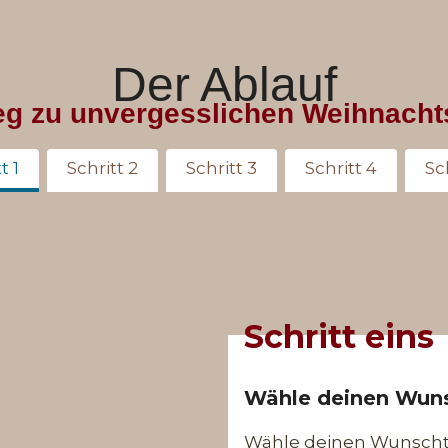
Der Ablauf
g zu unvergesslichen Weihnacht
t 1
Schritt 2
Schritt 3
Schritt 4
Sc
Schritt eins
Wähle deinen Wun
Wähle deinen Wunscht