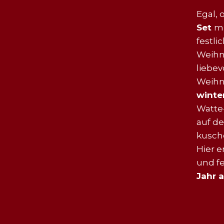
Egal, 
Set
mi
festl
Weihn
liebev
Weihn
winte
Watte
auf d
kusche
Hier e
und fe
Jahr 