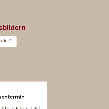
sbildern
hritt 5
schtermin
ermin ganz einfach