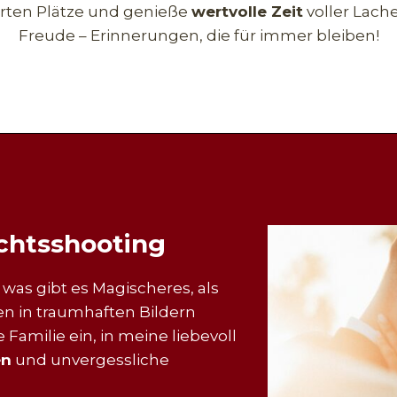
erten Plätze und genieße
wertvolle Zeit
voller Lach
Freude – Erinnerungen, die für immer bleiben!
chtsshooting
was gibt es Magischeres, als
en in traumhaften Bildern
 Familie ein, in meine liebevoll
en
und unvergessliche