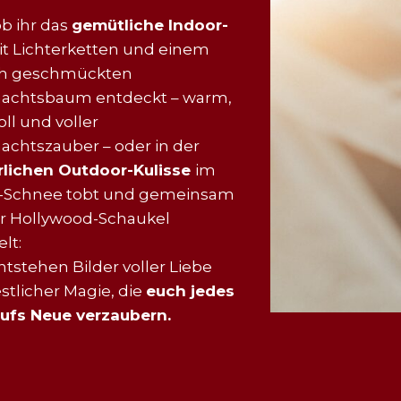
ob ihr das
gemütliche Indoor-
t Lichterketten und einem
ich geschmückten
achtsbaum entdeckt – warm,
oll und voller
achtszauber – oder in der
rlichen Outdoor-Kulisse
im
-Schnee tobt und gemeinsam
er Hollywood-Schaukel
lt:
ntstehen Bilder voller Liebe
stlicher Magie, die
euch jedes
aufs Neue verzaubern.