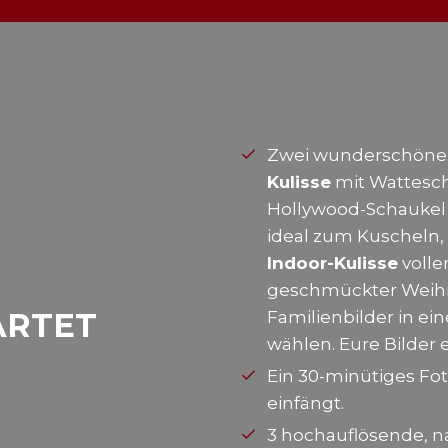
Zwei wunderschöne,
Kulisse
mit Wattesch
Hollywood-Schaukel 
ideal zum Kuscheln
Indoor-Kulisse
volle
geschmückter Weihna
ARTET
Familienbilder in ei
wählen. Eure Bilder 
Ein 30-minütiges Fo
einfängt.
3 hochauflösende, 